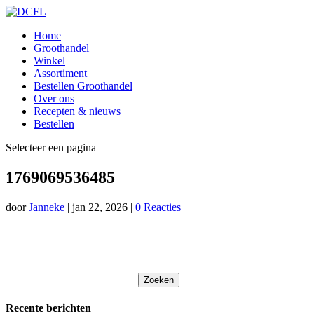
Home
Groothandel
Winkel
Assortiment
Bestellen Groothandel
Over ons
Recepten & nieuws
Bestellen
Selecteer een pagina
1769069536485
door
Janneke
|
jan 22, 2026
|
0 Reacties
Zoeken
naar:
Recente berichten