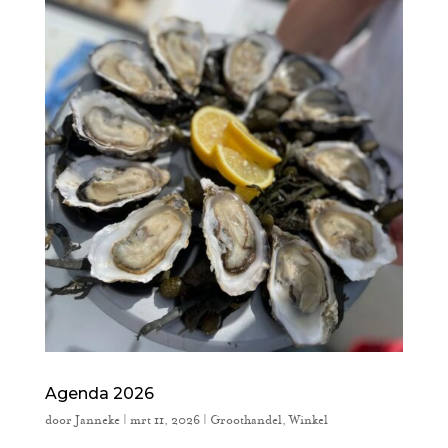
Agenda 2026
door
Janneke
|
mrt 11, 2026
|
Groothandel
,
Winkel