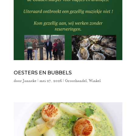
OESTERS EN BUBBELS
door
Janneke
|
mei 27, 2026
|
Groothandel
,
Winkel