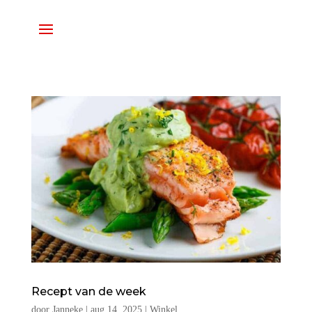
Recept van de week
door
Janneke
|
aug 14, 2025
|
Winkel