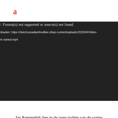
Videospeler
: Format(s) not supported or source(s) not found
loaden: https://dutchcanadianfoodline.nl/wp-content/uploads/2025/04/Video-
is-winkel.mp4
Jan Remmelink liep in de jaren tachtig van de vorige