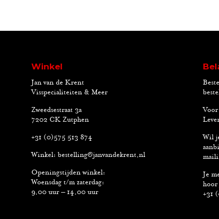
Winkel
Bel
Jan van de Krent
Beste
Visspecialiteiten & Meer
beste
Zweedsestraat 3a
Voor 
7202 CK Zutphen
Lever
+31 (0)575 513 874
Wil j
aanbi
Winkel:
bestelling@janvandekrent.nl
maili
Openingstijden winkel:
Je me
Woensdag t/m zaterdag:
hoor 
9.00 uur – 14.00 uur
+31 (