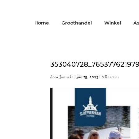
Home
Groothandel
Winkel
As
353040728_76537762197
door
Janneke
|
jun 15, 2023
|
0 Reacties