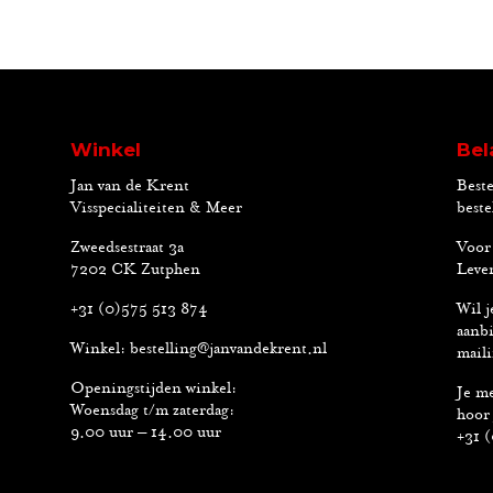
Winkel
Bel
Jan van de Krent
Beste
Visspecialiteiten & Meer
beste
Zweedsestraat 3a
Voor 
7202 CK Zutphen
Lever
+31 (0)575 513 874
Wil j
aanbi
Winkel:
bestelling@janvandekrent.nl
maili
Openingstijden winkel:
Je me
Woensdag t/m zaterdag:
hoor 
9.00 uur – 14.00 uur
+31 (