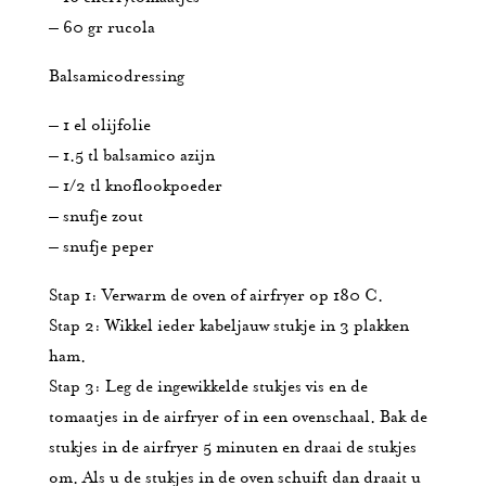
– 60 gr rucola
Balsamicodressing
– 1 el olijfolie
– 1.5 tl balsamico azijn
– 1/2 tl knoflookpoeder
– snufje zout
– snufje peper
Stap 1: Verwarm de oven of airfryer op 180 C.
Stap 2: Wikkel ieder kabeljauw stukje in 3 plakken
ham.
Stap 3: Leg de ingewikkelde stukjes vis en de
tomaatjes in de airfryer of in een ovenschaal. Bak de
stukjes in de airfryer 5 minuten en draai de stukjes
om. Als u de stukjes in de oven schuift dan draait u