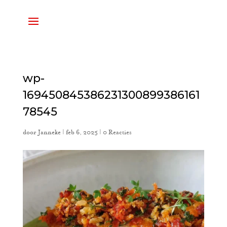
wp-
169450845386231300899386161
78545
door
Janneke
|
feb 6, 2025
|
0 Reacties