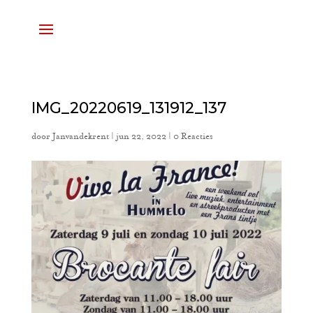
IMG_20220619_131912_137
door
Janvandekrent
|
jun 22, 2022
|
0 Reacties