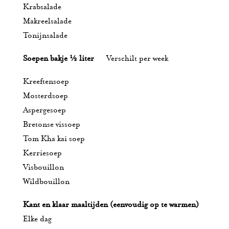
Krabsalade
Makreelsalade
Tonijnsalade
Soepen bakje ½ liter
Verschilt per week
Kreeftensoep
Mosterdsoep
Aspergesoep
Bretonse vissoep
Tom Kha kai soep
Kerriesoep
Visbouillon
Wildbouillon
Kant en klaar maaltijden (eenvoudig op te warmen)
Elke dag