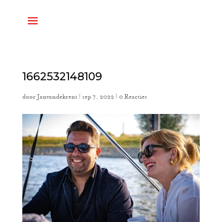
1662532148109
door
Janvandekrent
|
sep 7, 2022
|
0 Reacties