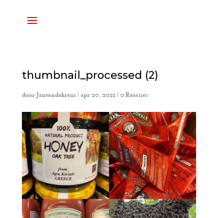
thumbnail_processed (2)
door
Janvandekrent
|
apr 20, 2021
|
0 Reacties