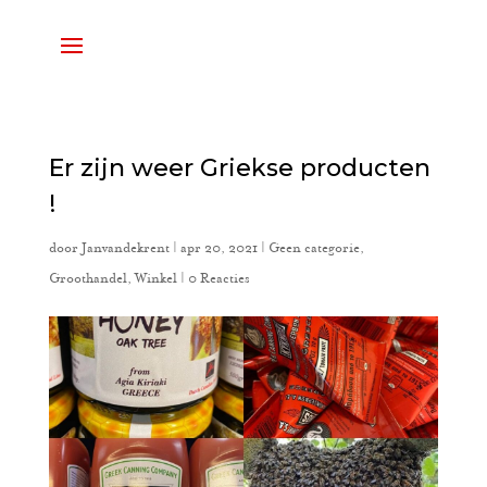
Er zijn weer Griekse producten
!
door
Janvandekrent
|
apr 20, 2021
|
Geen categorie
,
Groothandel
,
Winkel
|
0 Reacties