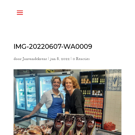
IMG-20220607-WA0009
door
Janvandekrent
|
jun 8, 2022
|
0 Reacties