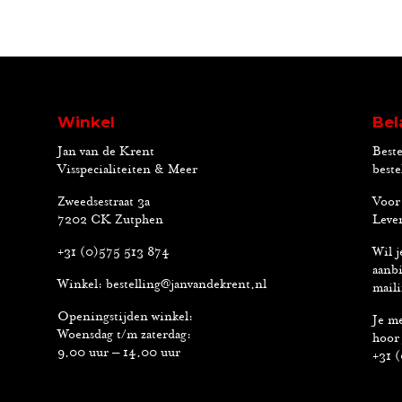
Winkel
Bel
Jan van de Krent
Beste
Visspecialiteiten & Meer
beste
Zweedsestraat 3a
Voor 
7202 CK Zutphen
Lever
+31 (0)575 513 874
Wil j
aanbi
Winkel:
bestelling@janvandekrent.nl
maili
Openingstijden winkel:
Je me
Woensdag t/m zaterdag:
hoor 
9.00 uur – 14.00 uur
+31 (