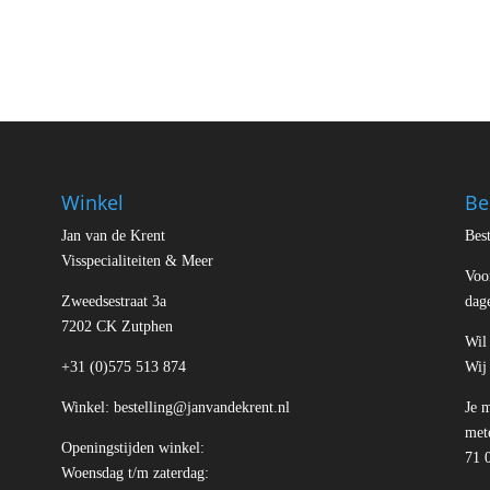
Winkel
Be
Jan van de Krent
Best
Visspecialiteiten & Meer
Voo
Zweedsestraat 3a
dag
7202 CK Zutphen
Wil 
+31 (0)575 513 874
Wij
Winkel:
bestelling@janvandekrent.nl
Je 
mete
Openingstijden winkel:
71 
Woensdag t/m zaterdag: